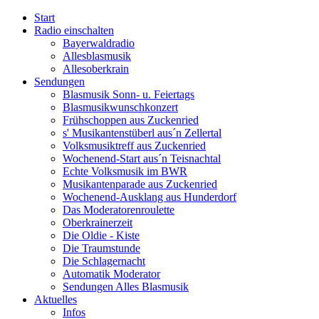
Start
Radio einschalten
Bayerwaldradio
Allesblasmusik
Allesoberkrain
Sendungen
Blasmusik Sonn- u. Feiertags
Blasmusikwunschkonzert
Frühschoppen aus Zuckenried
s' Musikantenstüberl aus´n Zellertal
Volksmusiktreff aus Zuckenried
Wochenend-Start aus´n Teisnachtal
Echte Volksmusik im BWR
Musikantenparade aus Zuckenried
Wochenend-Ausklang aus Hunderdorf
Das Moderatorenroulette
Oberkrainerzeit
Die Oldie - Kiste
Die Traumstunde
Die Schlagernacht
Automatik Moderator
Sendungen Alles Blasmusik
Aktuelles
Infos